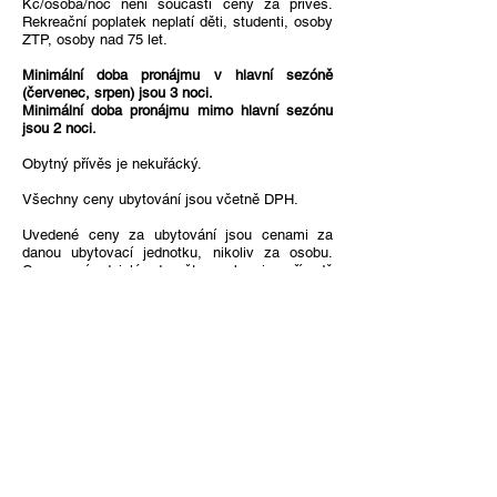
Kč/osoba/noc není součástí ceny za přívěs.
Rekreační poplatek neplatí děti, studenti, osoby
ZTP, osoby nad 75 let.
Minimální doba pronájmu v hlavní sezóně
(červenec, srpen) jsou 3 noci.
Minimální doba pronájmu mimo hlavní sezónu
jsou 2 noci.
Obytný přívěs je nekuřácký.
Všechny ceny ubytování jsou včetně DPH.
Uvedené ceny za ubytování jsou cenami za
danou ubytovací jednotku, nikoliv za osobu.
Cena není odvislá od počtu osob a i v případě
nenaplnění kapacity dané ubytovací jednotky je
cena neměnná. Nelze ubytovat větší počet osob
než jaká je kapacita. V případě dětí záleží na
věku. Informujte se, zda je možné kapacitu
přesáhnout.
KONTAKTUJTE NÁS:
+420 728 470 650