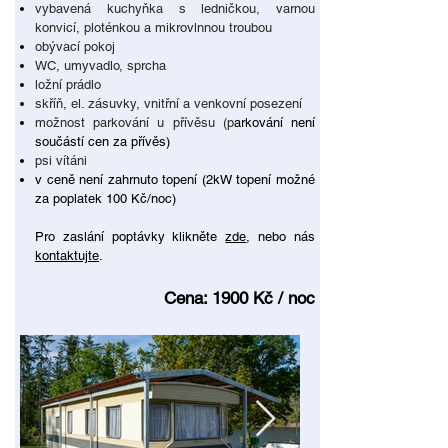
vybavená kuchyňka s ledničkou, varnou
konvicí, ploténkou a mikrovlnnou troubou
obývací pokoj
WC, umyvadlo, sprcha
ložní prádlo
skříň, el. zásuvky, vnitřní a venkovní posezení
možnost parkování u přívěsu
(p
arkování není
součástí cen za přívěs
)
psi vítáni
v ceně není zahrnuto topení (2kW topení možné
za poplatek 100 Kč/noc)
Pro zaslání poptávky klikněte
zde
, nebo nás
kontaktujte
​.​
Cena: 1900 Kč / noc